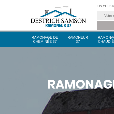
ON VOUS 
RAMONAGE DE
RAMONEUR
RAMONA
CHEMINÉE 37
37
CHAUDIÈ