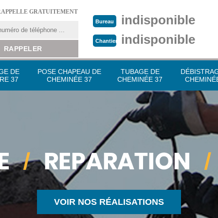
RAPPELLE GRATUITEMENT
indisponible
Bureau
indisponible
Chantier
GE DE
POSE CHAPEAU DE
TUBAGE DE
DÉBISTRA
RE 37
CHEMINÉE 37
CHEMINÉE 37
CHEMINÉE
VOIR NOS RÉALISATIONS