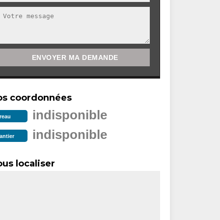
os coordonnées
indisponible
reau
indisponible
antier
us localiser