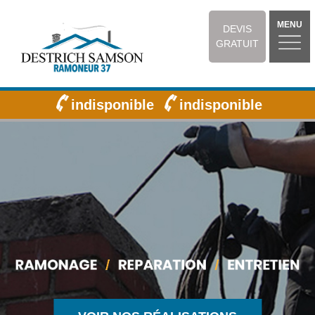
MENU
DEVIS
GRATUIT
indisponible
indisponible