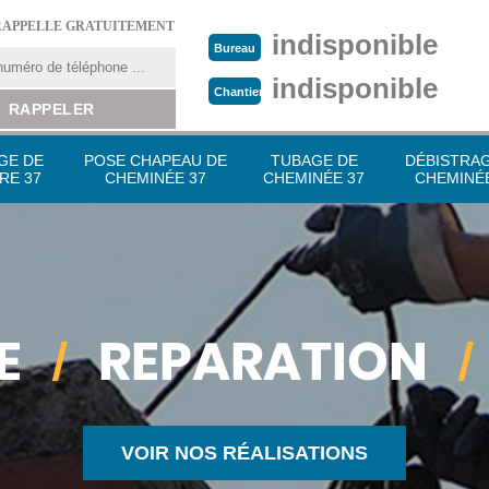
RAPPELLE GRATUITEMENT
indisponible
Bureau
indisponible
Chantier
GE DE
POSE CHAPEAU DE
TUBAGE DE
DÉBISTRA
RE 37
CHEMINÉE 37
CHEMINÉE 37
CHEMINÉE
VOIR NOS RÉALISATIONS