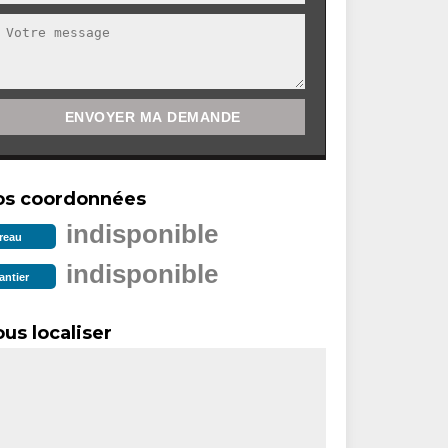
os coordonnées
indisponible
reau
indisponible
antier
us localiser