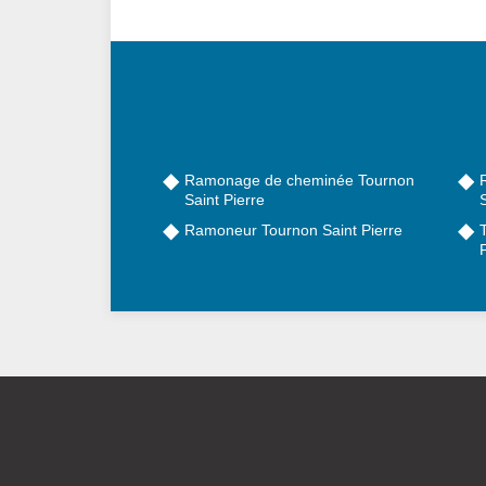
Ramonage de cheminée Tournon
Saint Pierre
S
Ramoneur Tournon Saint Pierre
P