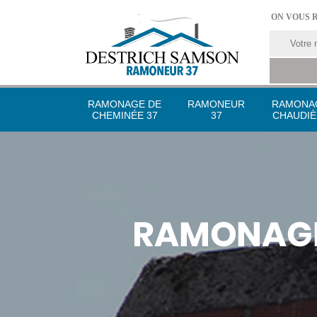
ON VOUS 
RAMONAGE DE
RAMONEUR
RAMONA
CHEMINÉE 37
37
CHAUDIÈ