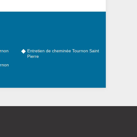
rnon
Entretien de cheminée Tournon Saint
Pierre
urnon