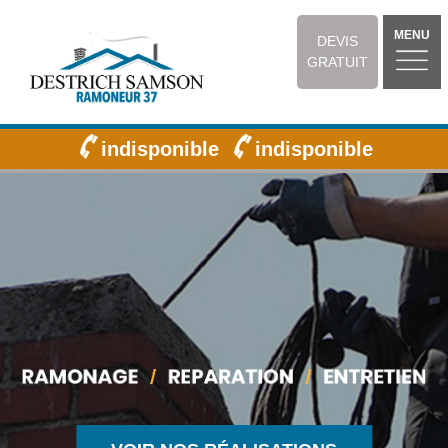
MENU
DEVIS
GRATUIT
indisponible
indisponible