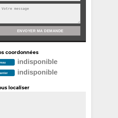
os coordonnées
indisponible
reau
indisponible
antier
us localiser