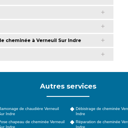
de cheminée à Verneuil Sur Indre
Autres services
Ramonage de chaudière Verneuil
Débistrage de cheminée Vern
Sur Indre
Indre
Pose chapeau de cheminée Verneuil
Réparation de cheminée Vern
Sur Indre
Indre