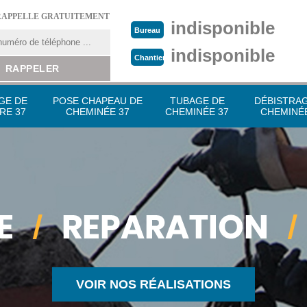
RAPPELLE GRATUITEMENT
indisponible
Bureau
indisponible
Chantier
GE DE
POSE CHAPEAU DE
TUBAGE DE
DÉBISTRA
RE 37
CHEMINÉE 37
CHEMINÉE 37
CHEMINÉE
VOIR NOS RÉALISATIONS