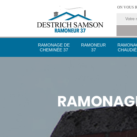
ON VOUS 
RAMONAGE DE
RAMONEUR
RAMONA
CHEMINÉE 37
37
CHAUDIÈ