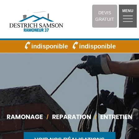
MENU
DEVIS
GRATUIT
indisponible
indisponible