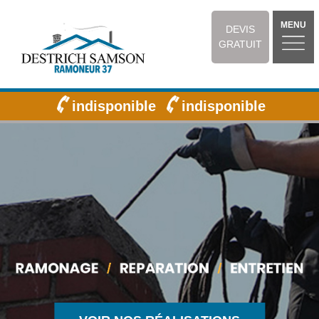
MENU
DEVIS
GRATUIT
indisponible
indisponible