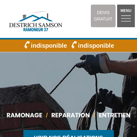
MENU
DEVIS
GRATUIT
indisponible
indisponible