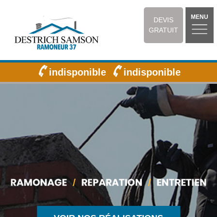
MENU
DEVIS
GRATUIT
indisponible
indisponible