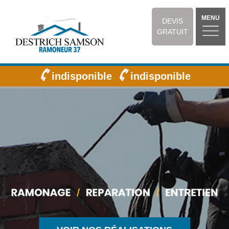
MENU
DEVIS
GRATUIT
indisponible
indisponible