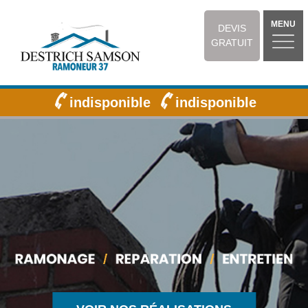
MENU
DEVIS
GRATUIT
indisponible
indisponible