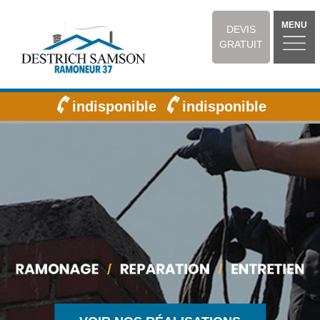
MENU
DEVIS
GRATUIT
indisponible
indisponible