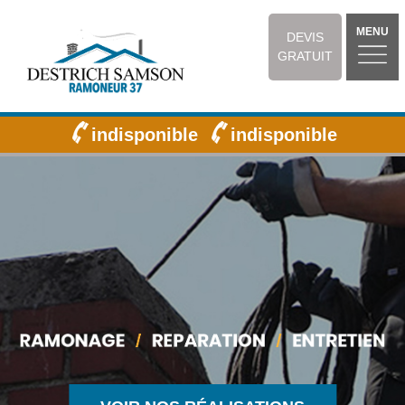
MENU
DEVIS
GRATUIT
indisponible
indisponible