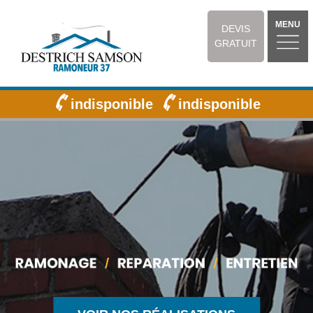
MENU
DEVIS
GRATUIT
indisponible
indisponible