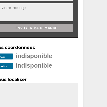
os coordonnées
indisponible
reau
indisponible
antier
us localiser