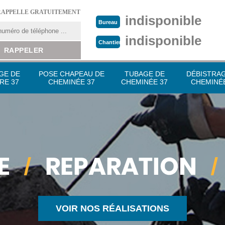
RAPPELLE GRATUITEMENT
indisponible
Bureau
indisponible
Chantier
GE DE
POSE CHAPEAU DE
TUBAGE DE
DÉBISTRA
RE 37
CHEMINÉE 37
CHEMINÉE 37
CHEMINÉE
VOIR NOS RÉALISATIONS