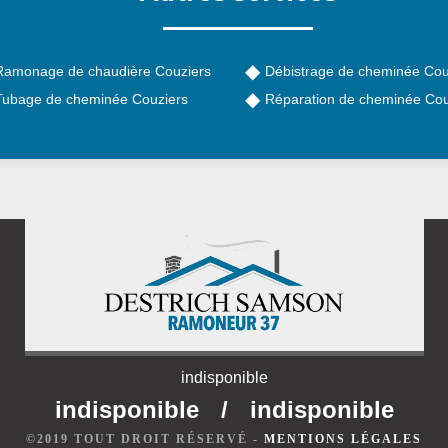
Ramonage de chaudière Couziers
Débistrage de cheminée Cou
Tubage de cheminée Couziers
Réparation de cheminée Cou
indisponible
indisponible
/
indisponible
©2019 TOUT DROIT RÉSERVÉ -
MENTIONS LÉGALES