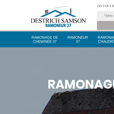
ON VOUS 
RAMONAGE DE
RAMONEUR
RAMONA
CHEMINÉE 37
37
CHAUDIÈ