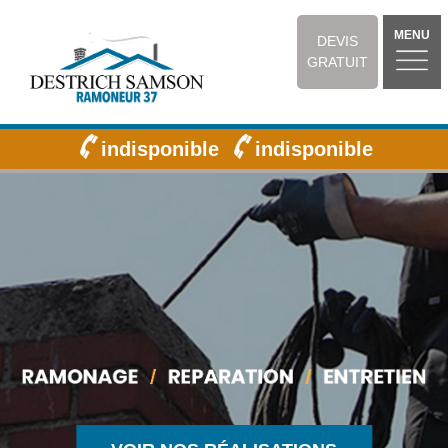
MENU
DEVIS
GRATUIT
indisponible
indisponible