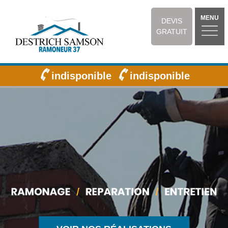
MENU
DEVIS
GRATUIT
indisponible
indisponible