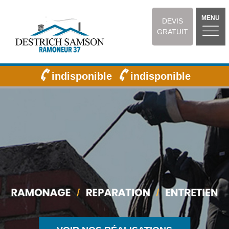
MENU
DEVIS
GRATUIT
indisponible
indisponible