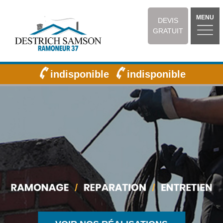
MENU
DEVIS
GRATUIT
indisponible
indisponible