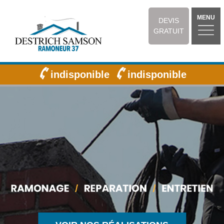
MENU
DEVIS
GRATUIT
indisponible
indisponible