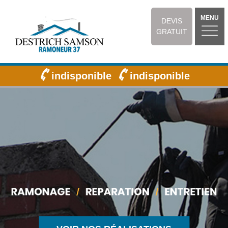
MENU
DEVIS
GRATUIT
indisponible
indisponible