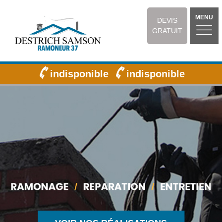
MENU
DEVIS
GRATUIT
indisponible
indisponible