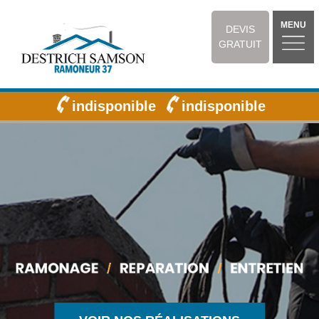
MENU
DEVIS
GRATUIT
indisponible
indisponible