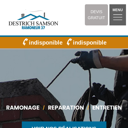
MENU
DEVIS
GRATUIT
indisponible
indisponible