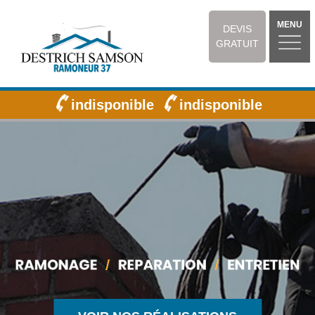
MENU
DEVIS
GRATUIT
indisponible
indisponible