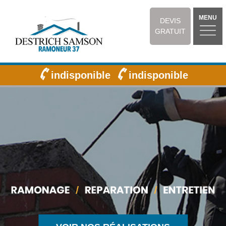
MENU
DEVIS
GRATUIT
indisponible
indisponible