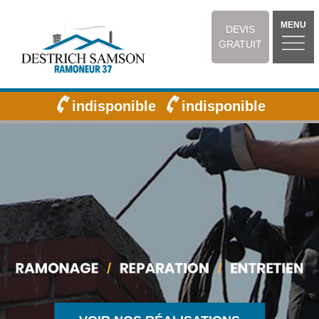
MENU
DEVIS
GRATUIT
indisponible
indisponible