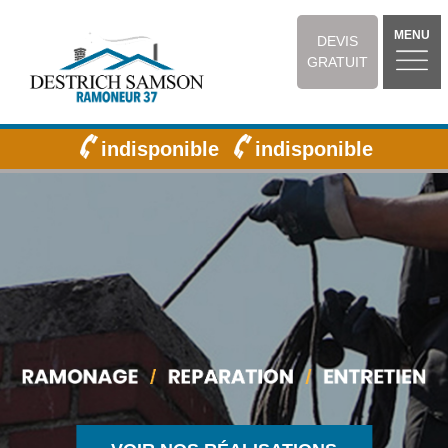
MENU
DEVIS
GRATUIT
indisponible
indisponible