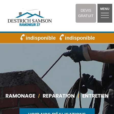
MENU
DEVIS
GRATUIT
indisponible
indisponible