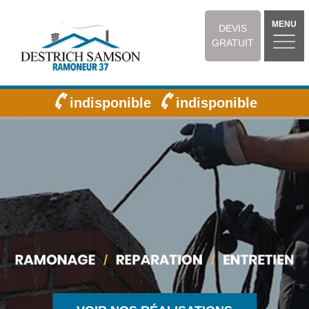
MENU
DEVIS
GRATUIT
indisponible
indisponible