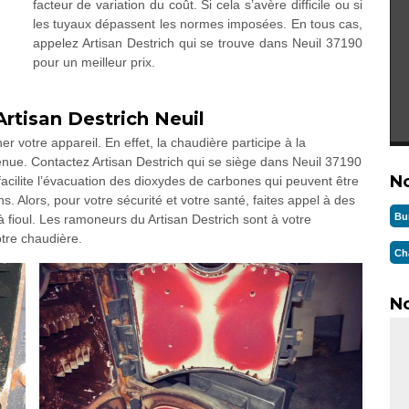
facteur de variation du coût. Si cela s’avère difficile ou si
les tuyaux dépassent les normes imposées. En tous cas,
appelez Artisan Destrich qui se trouve dans Neuil 37190
pour un meilleur prix.
rtisan Destrich Neuil
r votre appareil. En effet, la chaudière participe à la
etenue. Contactez Artisan Destrich qui se siège dans Neuil 37190
N
acilite l’évacuation des dioxydes de carbones qui peuvent être
Alors, pour votre sécurité et votre santé, faites appel à des
Bu
 fioul. Les ramoneurs du Artisan Destrich sont à votre
otre chaudière.
Ch
No