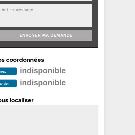
os coordonnées
indisponible
reau
indisponible
antier
us localiser