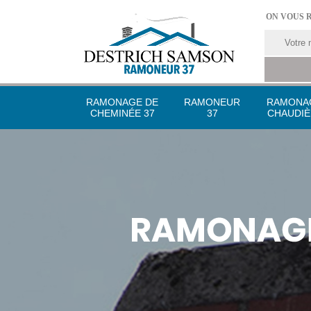
ON VOUS 
RAMONAGE DE
RAMONEUR
RAMONA
CHEMINÉE 37
37
CHAUDIÈ