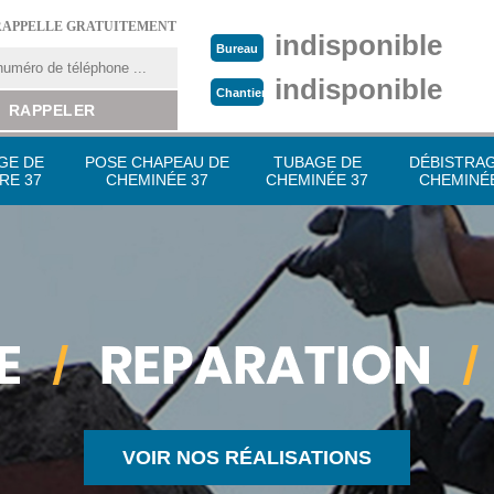
RAPPELLE GRATUITEMENT
indisponible
Bureau
indisponible
Chantier
GE DE
POSE CHAPEAU DE
TUBAGE DE
DÉBISTRA
RE 37
CHEMINÉE 37
CHEMINÉE 37
CHEMINÉE
VOIR NOS RÉALISATIONS