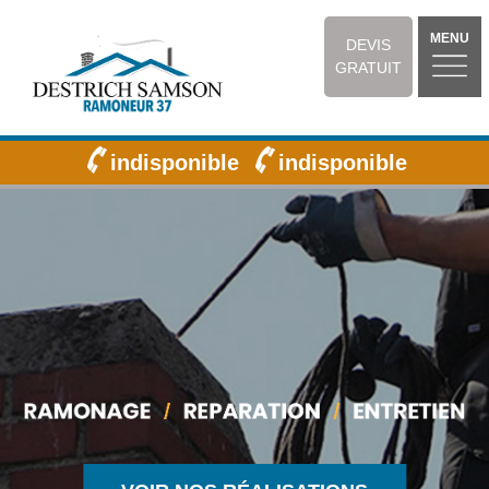
MENU
DEVIS
GRATUIT
indisponible
indisponible