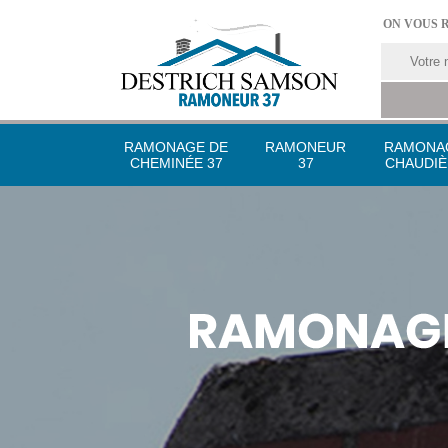
ON VOUS 
RAMONAGE DE
RAMONEUR
RAMONA
CHEMINÉE 37
37
CHAUDIÈ