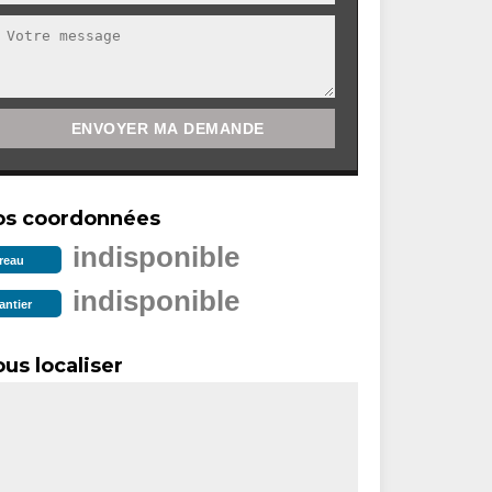
os coordonnées
indisponible
reau
indisponible
antier
us localiser