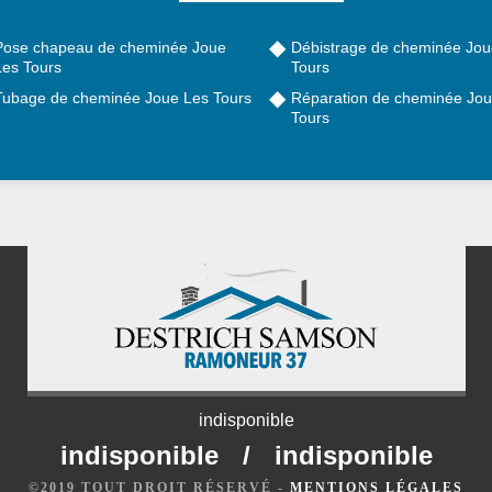
Pose chapeau de cheminée Joue
Débistrage de cheminée Jou
Les Tours
Tours
Tubage de cheminée Joue Les Tours
Réparation de cheminée Jou
Tours
indisponible
indisponible
/
indisponible
©2019 TOUT DROIT RÉSERVÉ -
MENTIONS LÉGALES