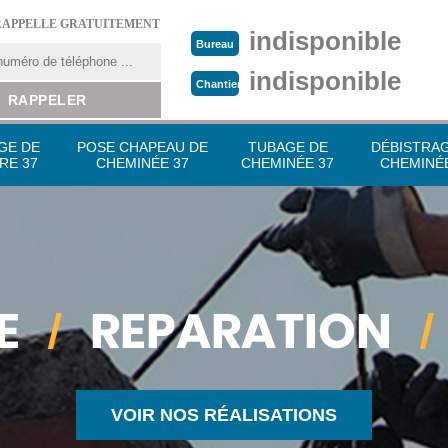
RAPPELLE GRATUITEMENT
indisponible
Bureau
indisponible
Chantier
GE DE
POSE CHAPEAU DE
TUBAGE DE
DÉBISTRA
RE 37
CHEMINÉE 37
CHEMINÉE 37
CHEMINÉE
VOIR NOS RÉALISATIONS