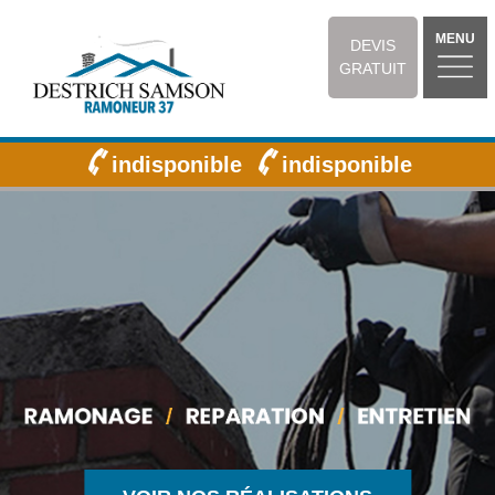
MENU
DEVIS
GRATUIT
indisponible
indisponible