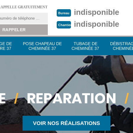
RAPPELLE GRATUITEMENT
indisponible
Bureau
indisponible
Chantier
GE DE
POSE CHAPEAU DE
TUBAGE DE
DÉBISTRA
RE 37
CHEMINÉE 37
CHEMINÉE 37
CHEMINÉE
VOIR NOS RÉALISATIONS