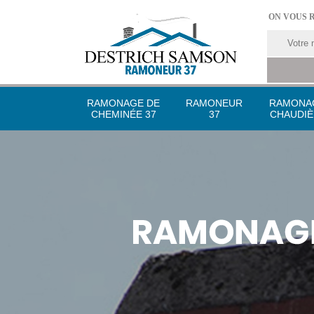
ON VOUS 
RAMONAGE DE
RAMONEUR
RAMONA
CHEMINÉE 37
37
CHAUDIÈ