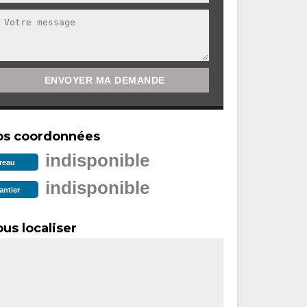
os coordonnées
indisponible
reau
indisponible
antier
us localiser