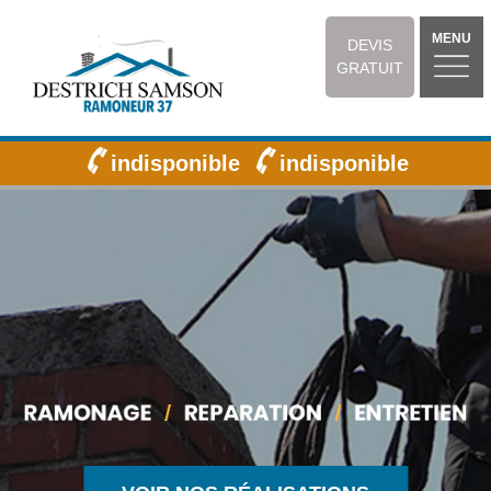
MENU
DEVIS
GRATUIT
indisponible
indisponible