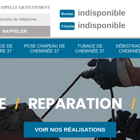
RAPPELLE GRATUITEMENT
indisponible
Bureau
indisponible
Chantier
GE DE
POSE CHAPEAU DE
TUBAGE DE
DÉBISTRA
RE 37
CHEMINÉE 37
CHEMINÉE 37
CHEMINÉE
VOIR NOS RÉALISATIONS