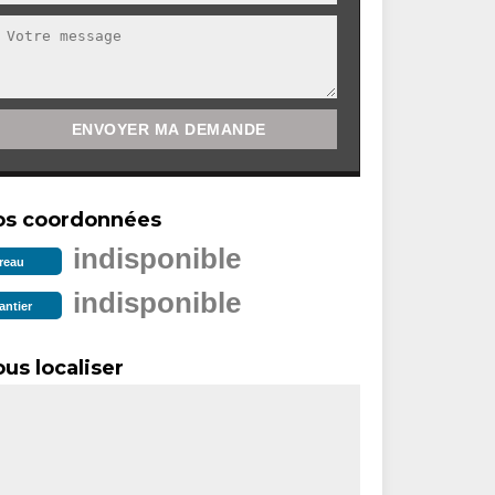
os coordonnées
indisponible
reau
indisponible
antier
us localiser