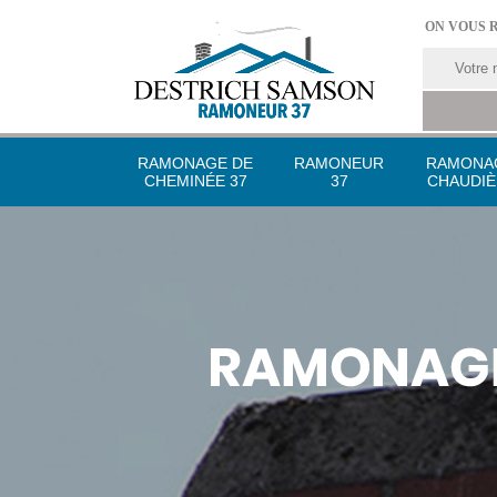
ON VOUS 
RAMONAGE DE
RAMONEUR
RAMONA
CHEMINÉE 37
37
CHAUDIÈ