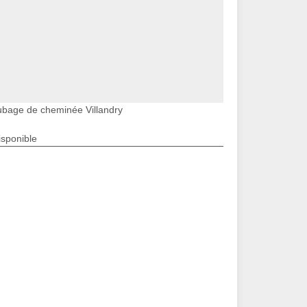
ubage de cheminée Villandry
isponible