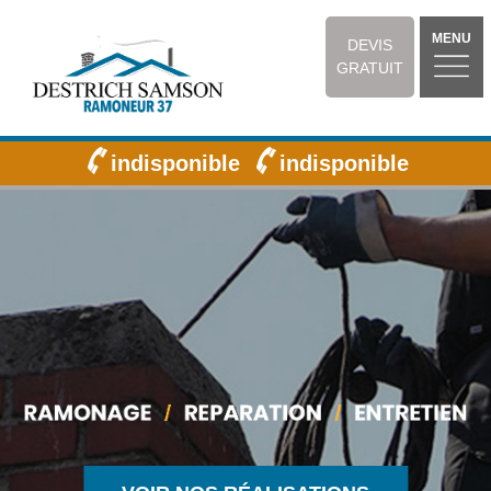
MENU
DEVIS
GRATUIT
indisponible
indisponible