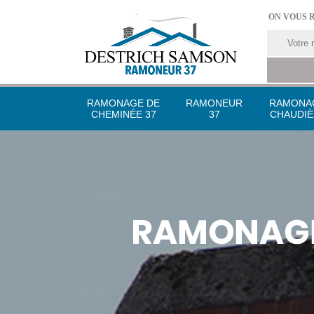
ON VOUS 
RAMONAGE DE
RAMONEUR
RAMONA
CHEMINÉE 37
37
CHAUDIÈ