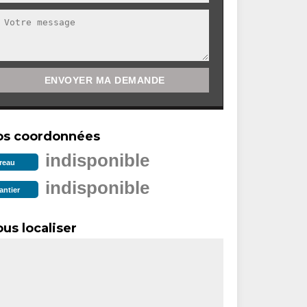
os coordonnées
indisponible
reau
indisponible
antier
us localiser