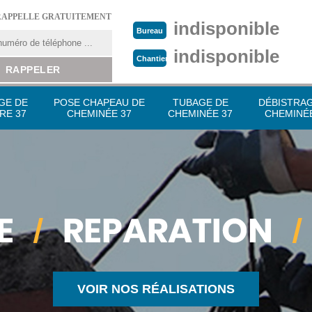
RAPPELLE GRATUITEMENT
indisponible
Bureau
indisponible
Chantier
GE DE
POSE CHAPEAU DE
TUBAGE DE
DÉBISTRA
RE 37
CHEMINÉE 37
CHEMINÉE 37
CHEMINÉE
VOIR NOS RÉALISATIONS