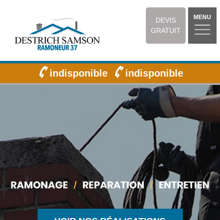
MENU
DEVIS
GRATUIT
indisponible
indisponible