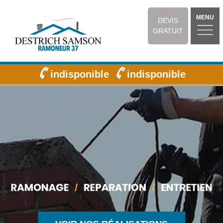
MENU
DEVIS
GRATUIT
indisponible
indisponible