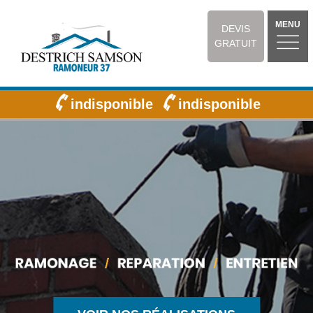
MENU
DEVIS
GRATUIT
indisponible
indisponible