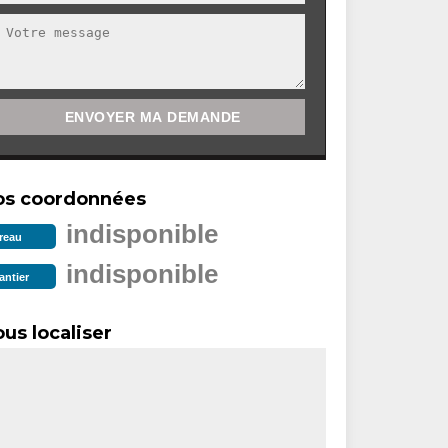
os coordonnées
indisponible
reau
indisponible
antier
us localiser