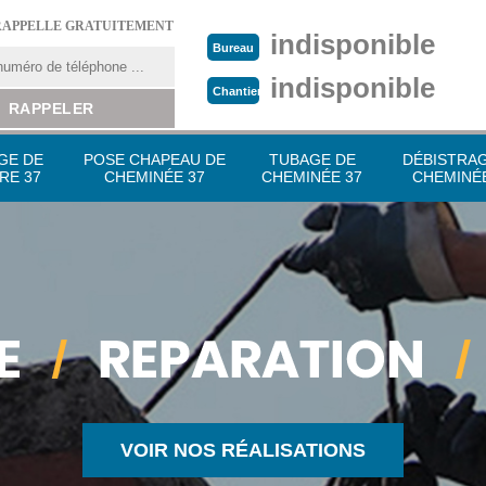
RAPPELLE GRATUITEMENT
indisponible
Bureau
indisponible
Chantier
GE DE
POSE CHAPEAU DE
TUBAGE DE
DÉBISTRA
RE 37
CHEMINÉE 37
CHEMINÉE 37
CHEMINÉE
VOIR NOS RÉALISATIONS