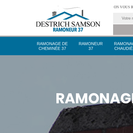
ON VOUS 
RAMONAGE DE
RAMONEUR
RAMONA
CHEMINÉE 37
37
CHAUDIÈ