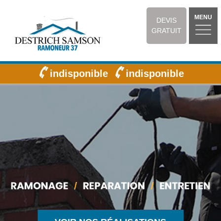
MENU
DEVIS
GRATUIT
indisponible
indisponible