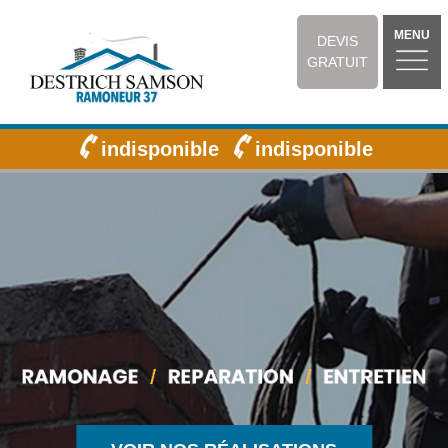
MENU
DEVIS
GRATUIT
indisponible
indisponible