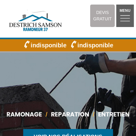
MENU
DEVIS
GRATUIT
indisponible
indisponible