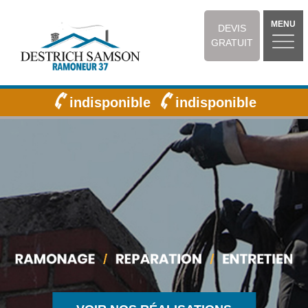
MENU
DEVIS
GRATUIT
indisponible
indisponible