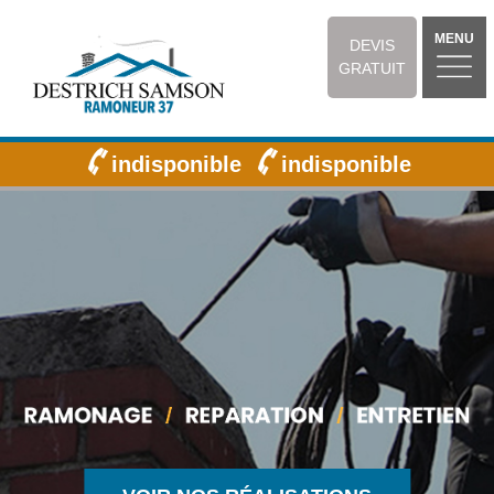
MENU
DEVIS
GRATUIT
indisponible
indisponible