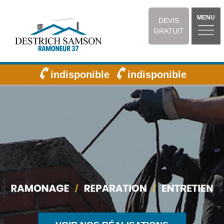
MENU
DEVIS
GRATUIT
indisponible
indisponible