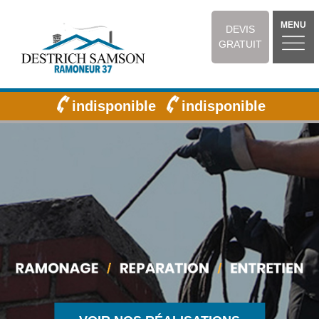
MENU
DEVIS
GRATUIT
indisponible
indisponible